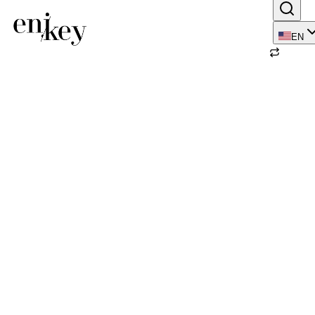
EN
Back