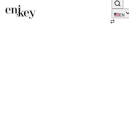
EN
Back