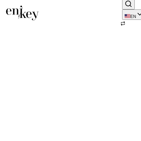
EN
Back