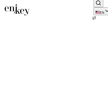
EN
Back