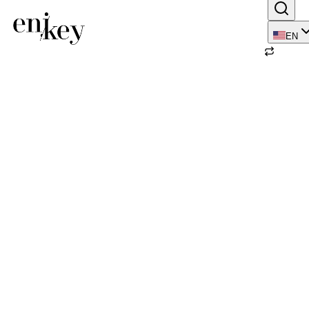
EN
Back