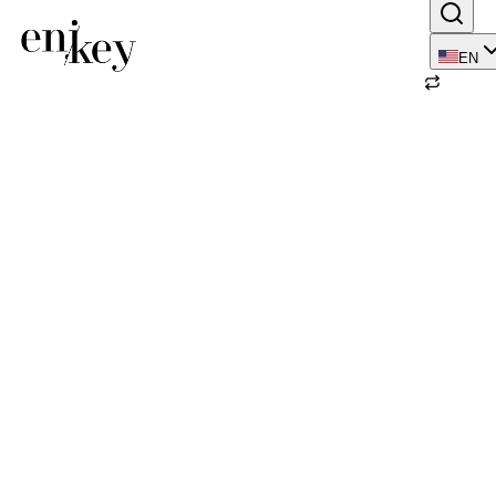
EN
Back