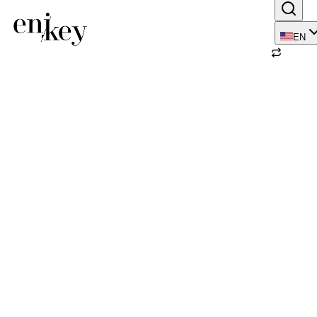
EN
Back