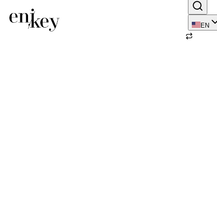
EN
Back