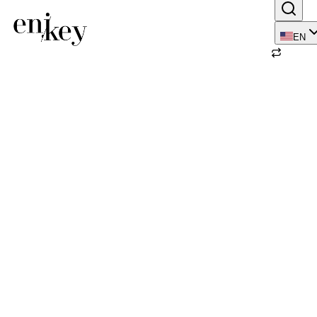
EN
Back