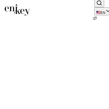
EN
Back